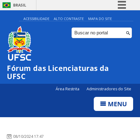
BRASIL
Simplifique!
ACESSIBILIDADE
ALTO CONTRASTE
MAPA DO SITE
Comunica BR
Participe
Acesso à informação
Legislação
Fórum das Licenciaturas da
Canais
UFSC
Área Restrita
Administradores do Site
MENU
08/10/2024 17:47