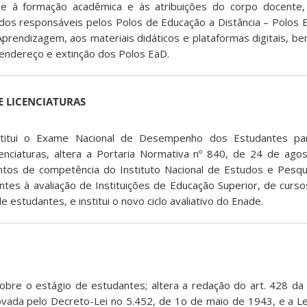
re à formação acadêmica e às atribuições do corpo docente
dos responsáveis pelos Polos de Educação a Distância – Polos E
Aprendizagem, aos materiais didáticos e plataformas digitais, b
 endereço e extinção dos Polos EaD.
E LICENCIATURAS
stitui o Exame Nacional de Desempenho dos Estudantes pa
cenciaturas, altera a Portaria Normativa nº 840, de 24 de ag
tos de competência do Instituto Nacional de Estudos e Pesqu
entes à avaliação de Instituições de Educação Superior, de curs
studantes, e institui o novo ciclo avaliativo do Enade.
obre o estágio de estudantes; altera a redação do art. 428 da
ovada pelo Decreto-Lei no 5.452, de 1o de maio de 1943, e a Le