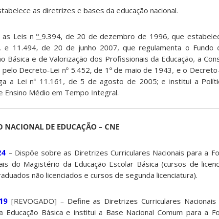
stabelece as diretrizes e bases da educação nacional.
a as Leis n
º
9.394, de 20 de dezembro de 1996, que estabelec
l, e 11.494, de 20 de junho 2007, que regulamenta o Fundo
 Básica e de Valorização dos Profissionais da Educação, a Cons
 pelo Decreto-Lei nº 5.452, de 1º de maio de 1943, e o Decreto-
a a Lei nº 11.161, de 5 de agosto de 2005; e institui a Polí
e Ensino Médio em Tempo Integral.
 NACIONAL DE EDUCAÇÃO – CNE
24
– Dispõe sobre as Diretrizes Curriculares Nacionais para a F
nais do Magistério da Educação Escolar Básica (cursos de licenc
duados não licenciados e cursos de segunda licenciatura).
19
[REVOGADO]
– Define as Diretrizes Curriculares Nacionai
 a Educação Básica e institui a Base Nacional Comum para a Fo