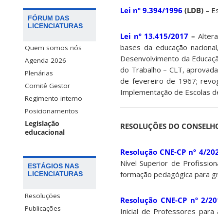
Lei nº 9.394/1996
(LDB)
– E
FÓRUM DAS
LICENCIATURAS
Lei nº 13.415/2017
–
Alter
bases da educação naciona
Quem somos nós
Desenvolvimento da Educação
Agenda 2026
do Trabalho – CLT, aprovada
Plenárias
de fevereiro de 1967; revog
Comitê Gestor
Implementação de Escolas d
Regimento interno
Posicionamentos
Legislação
RESOLUÇÕES DO CONSELHO
educacional
Resolução CNE-CP nº 4/20
Nível Superior de Profissio
ESTÁGIOS NAS
formação pedagógica para gra
LICENCIATURAS
Resoluções
Resolução CNE-CP nº 2/20
Publicações
Inicial de Professores para