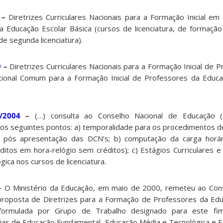
–
Diretrizes Curriculares Nacionais para a Formação Inicial em
da Educação Escolar Básica (cursos de licenciatura, de formaçã
e segunda licenciatura).
9
–
Diretrizes Curriculares Nacionais para a Formação Inicial de 
ional Comum para a Formação Inicial de Professores da Educa
/2004
–
(…) consulta ao Conselho Nacional de Educação (C
dos seguintes pontos: a) temporalidade para os procedimentos d
s, pós apresentação das DCN’s; b) computação da carga horári
itos em hora-relógio sem créditos); c) Estágios Curriculares e 
ica nos cursos de licenciatura.
–
O Ministério da Educação, em maio de 2000, remeteu ao Cons
 proposta de Diretrizes para a Formação de Professores da Ed
, formulada por Grupo de Trabalho designado para este fi
ias de Educação Fundamental, Educação Média e Tecnológica e E