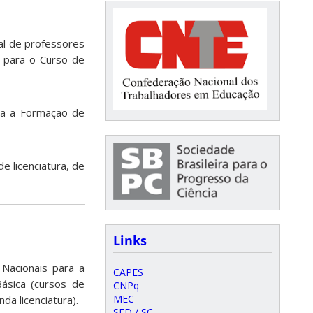
ial de professores
is para o Curso de
ara a Formação de
de licenciatura, de
Links
 Nacionais para a
CAPES
Básica (cursos de
CNPq
MEC
da licenciatura).
SED / SC