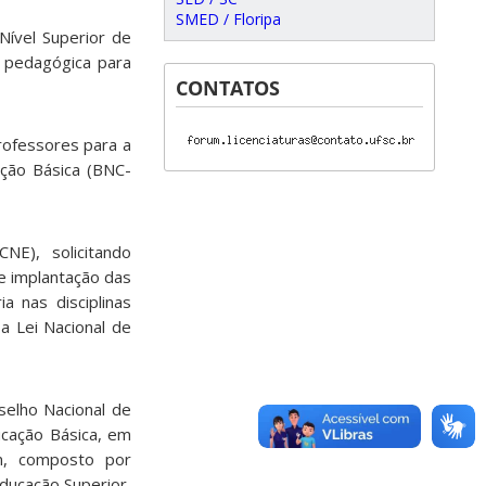
SMED / Floripa
 Nível Superior de
o pedagógica para
CONTATOS
Professores para a
ção Básica (BNC-
NE), solicitando
e implantação das
a nas disciplinas
a Lei Nacional de
elho Nacional de
ucação Básica, em
m, composto por
ducação Superior,