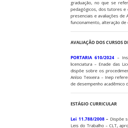
graduação, no que se refe
pedagógicos, dos tutores e 
presenciais e avaliações de 
funcionamento, alteração de
AVALIAÇÃO DOS CURSOS D
PORTARIA 610/2024
– I
n
licenciatura – Enade das Li
dispõe sobre os procedimen
Anísio Teixeira – Inep refer
de desempenho acadêmico de e
ESTÁGIO CURRICULAR
Lei 11.788/2008
–
Dispõe s
Leis do Trabalho – CLT, apr