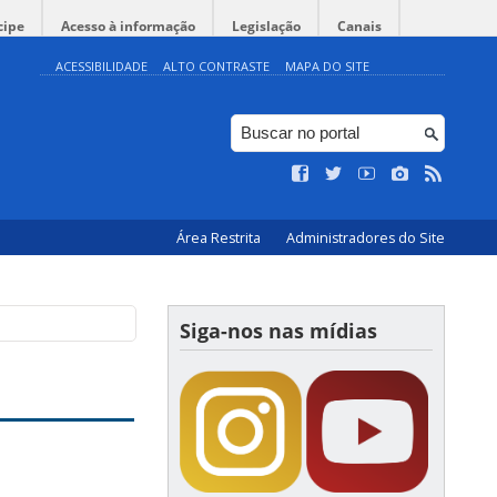
cipe
Acesso à informação
Legislação
Canais
ACESSIBILIDADE
ALTO CONTRASTE
MAPA DO SITE
Área Restrita
Administradores do Site
Siga-nos nas mídias