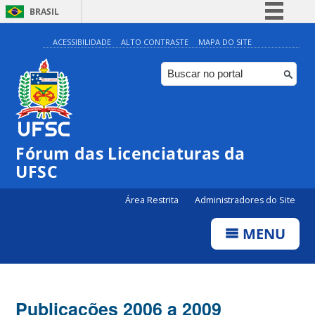
BRASIL
Simplifique!
ACESSIBILIDADE
ALTO CONTRASTE
MAPA DO SITE
Comunica BR
Participe
Acesso à informação
Legislação
Fórum das Licenciaturas da
Canais
UFSC
Área Restrita
Administradores do Site
MENU
Publicações 2006 a 2009