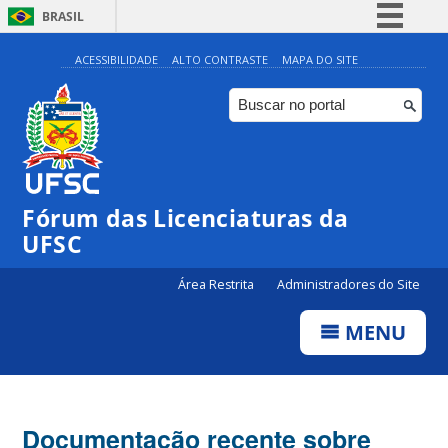
BRASIL
Simplifique!
ACESSIBILIDADE
ALTO CONTRASTE
MAPA DO SITE
Comunica BR
Participe
Acesso à informação
Legislação
Fórum das Licenciaturas da
Canais
UFSC
Área Restrita
Administradores do Site
MENU
Documentação recente sobre